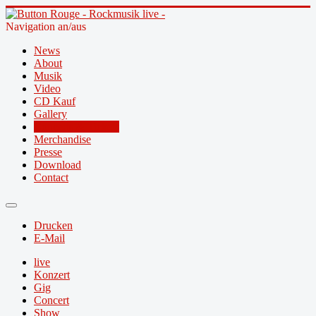
Navigation an/aus
News
About
Musik
Video
CD Kauf
Gallery
Concerts & Tickets
Merchandise
Presse
Download
Contact
Drucken
E-Mail
live
Konzert
Gig
Concert
Show