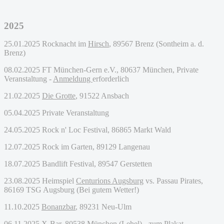
2025
25.01.2025 Rocknacht im
Hirsch
,
89567 Brenz (Sontheim a. d.
Brenz)
08.02.2025 FT München-Gern e.V., 80637 München, Private
Veranstaltung -
Anmeldung
erforderlich
21.02.2025
Die Grotte
, 91522 Ansbach
05.04.2025 Private Veranstaltung
24.05.2025 Rock n' Loc Festival, 86865 Markt Wald
12.07.2025 Rock im Garten, 89129 Langenau
18.07.2025 Bandlift Festival, 89547 Gerstetten
23.08.2025 Heimspiel
Centurions Augsburg
vs. Passau Pirates,
86169 TSG Augsburg (Bei gutem Wetter!)
11.10.2025
Bonanzbar
, 89231 Neu-Ulm
06.11.2025
X-Bar
, 80538 München (Lehel)
- zum Plakat