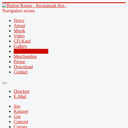
Navigation an/aus
News
About
Musik
Video
CD Kauf
Gallery
Concerts & Tickets
Merchandise
Presse
Download
Contact
Drucken
E-Mail
live
Konzert
Gig
Concert
Corona