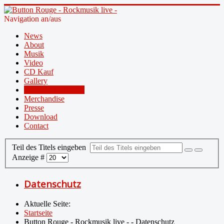
Navigation an/aus
News
About
Musik
Video
CD Kauf
Gallery
Concerts & Tickets
Merchandise
Presse
Download
Contact
Teil des Titels eingeben
Anzeige #
Datenschutz
Aktuelle Seite:
Startseite
Button Rouge - Rockmusik live - - Datenschutz