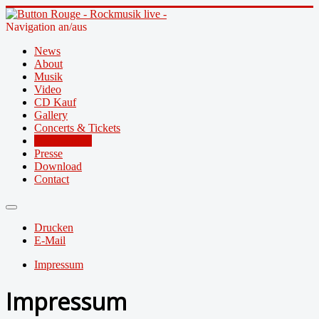
Navigation an/aus
News
About
Musik
Video
CD Kauf
Gallery
Concerts & Tickets
Merchandise
Presse
Download
Contact
Drucken
E-Mail
Impressum
Impressum